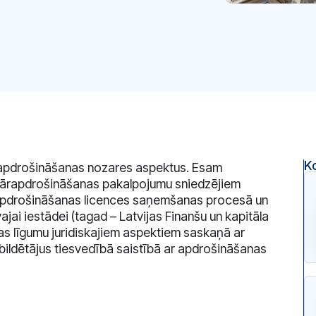
K
 apdrošināšanas nozares aspektus. Esam
n pārapdrošināšanas pakalpojumu sniedzējiem
bu apdrošināšanas licences saņemšanas procesā un
jai iestādei (tagad – Latvijas Finanšu un kapitāla
as līgumu juridiskajiem aspektiem saskaņā ar
tbildētājus tiesvedībā saistībā ar apdrošināšanas