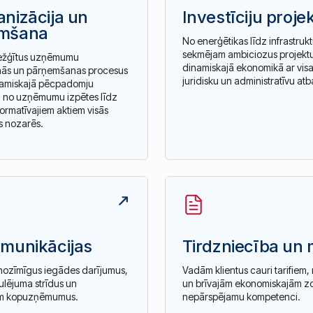
nizācija un
Investīciju projek
mšana
No enerģētikas līdz infrastrukt
sekmējam ambiciozus projektus
ežģītus uzņēmumu
dinamiskajā ekonomikā ar vis
ās un pārņemšanas procesus
juridisku un administratīvu atb
inamiskajā pēcpadomju
 no uzņēmumu izpētes līdz
 normatīvajiem aktiem visās
s nozarēs.
omunikācijas
Tirdzniecība un 
ozīmīgus iegādes darījumus,
Vadām klientus cauri tarifiem
ulējuma strīdus un
un brīvajām ekonomiskajām z
am kopuzņēmumus.
nepārspējamu kompetenci.