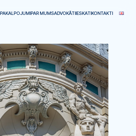
PAKALPOJUMI
PAR MUMS
ADVOKĀTI
IESKATI
KONTAKTI