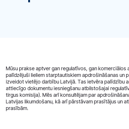
Mūsu prakse aptver gan regulatīvos, gan komerciālos
palīdzējuši lieliem starptautiskiem apdrošināšanas u
izveidot vietējo darbību Latvijā. Tas ietvēra palīdzī
attiecīgo dokumentu iesniegšanu atbilstošajai regulatīva
tirgus komisija). Mēs arī konsultējam par apdrošināšan
Latvijas likumdošanu, kā arī pārstāvam prasītājus un a
prasībām.