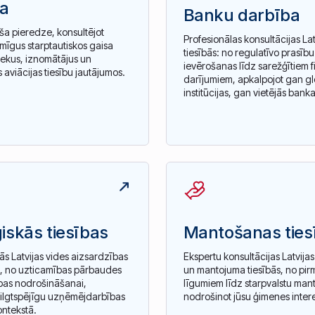
ja
Banku darbība
ša pieredze, konsultējot
Profesionālas konsultācijas La
īmīgus starptautiskos gaisa
tiesībās: no regulatīvo prasību
iekus, iznomātājus un
ievērošanas līdz sarežģītiem 
 aviācijas tiesību jautājumos.
darījumiem, apkalpojot gan gl
institūcijas, gan vietējās banka
iskās tiesības
Mantošanas ties
s Latvijas vides aizsardzības
Ekspertu konsultācijas Latvija
, no uzticamības pārbaudes
un mantojuma tiesībās, no pir
tības nodrošināšanai,
līgumiem līdz starpvalstu man
 ilgtspējīgu uzņēmējdarbības
nodrošinot jūsu ģimenes inter
ontekstā.