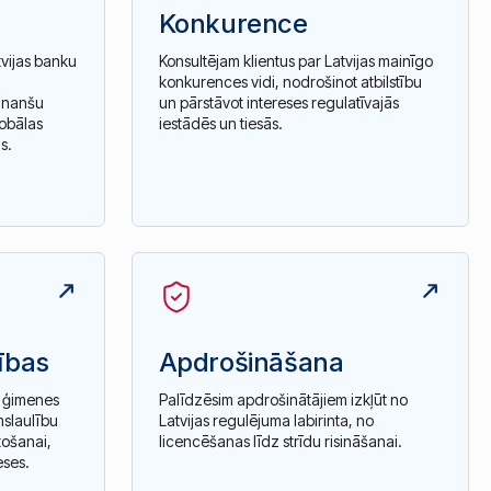
Konkurence
tvijas banku
Konsultējam klientus par Latvijas mainīgo
konkurences vidi, nodrošinot atbilstību
finanšu
un pārstāvot intereses regulatīvajās
obālas
iestādēs un tiesās.
s.
ības
Apdrošināšana
s ģimenes
Palīdzēsim apdrošinātājiem izkļūt no
mslaulību
Latvijas regulējuma labirinta, no
tošanai,
licencēšanas līdz strīdu risināšanai.
eses.