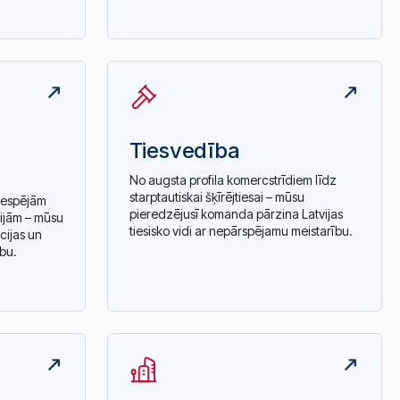
Tiesvedība
No augsta profila komercstrīdiem līdz
starptautiskai šķīrējtiesai – mūsu
nespējām
pieredzējusī komanda pārzina Latvijas
ijām – mūsu
tiesisko vidi ar nepārspējamu meistarību.
cijas un
bu.