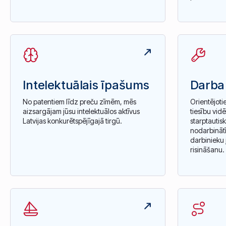
Intelektuālais īpašums
Darba 
No patentiem līdz preču zīmēm, mēs
Orientējoti
aizsargājam jūsu intelektuālos aktīvus
tiesību vid
Latvijas konkurētspējīgajā tirgū.
starptauti
nodarbinātī
darbinieku 
risināšanu.