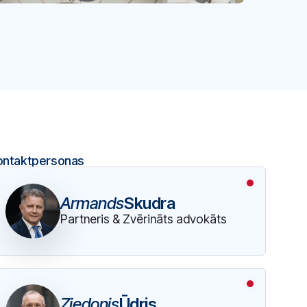
ontaktpersonas
Armands
Skudra
Partneris & Zvērināts advokāts
Ziedonis
Ūdris