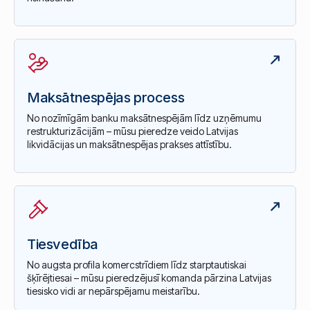
Maksātnespējas process
No nozīmīgām banku maksātnespējām līdz uzņēmumu
restrukturizācijām – mūsu pieredze veido Latvijas
likvidācijas un maksātnespējas prakses attīstību.
Tiesvedība
No augsta profila komercstrīdiem līdz starptautiskai
šķīrējtiesai – mūsu pieredzējusī komanda pārzina Latvijas
tiesisko vidi ar nepārspējamu meistarību.