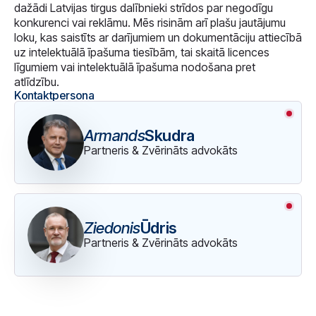
dažādi Latvijas tirgus dalībnieki strīdos par negodīgu
konkurenci vai reklāmu. Mēs risinām arī plašu jautājumu
loku, kas saistīts ar darījumiem un dokumentāciju attiecībā
uz intelektuālā īpašuma tiesībām, tai skaitā licences
līgumiem vai intelektuālā īpašuma nodošana pret
atlīdzību.
Kontaktpersona
Armands
Skudra
Partneris & Zvērināts advokāts
Ziedonis
Ūdris
Partneris & Zvērināts advokāts