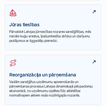
Jūras tiesības
Pārvaldot Latvijas jūrniecības nozares sarežģītības, mēs
risinām kuģu arestus, īpašumtiesību strīdus un darījumu
jautājumus ar ilggadēju pieredzi.
Reorganizācija un pārņemšana
Vadām sarežģītus uzņēmumu apvienošanās un
pārņemšanas procesus Latvijas dinamiskajā pēcpadomju
ekonomikā, no uzņēmumu izpētes līdz atbilstībai
normatīvajiem aktiem visās nozīmīgajās nozarēs.