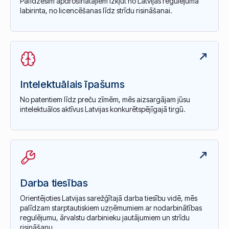
Palīdzēsim apdrošinātājiem izkļūt no Latvijas regulējuma
labirinta, no licencēšanas līdz strīdu risināšanai.
Intelektuālais īpašums
No patentiem līdz preču zīmēm, mēs aizsargājam jūsu
intelektuālos aktīvus Latvijas konkurētspējīgajā tirgū.
Darba tiesības
Orientējoties Latvijas sarežģītajā darba tiesību vidē, mēs
palīdzam starptautiskiem uzņēmumiem ar nodarbinātības
regulējumu, ārvalstu darbinieku jautājumiem un strīdu
risināšanu.