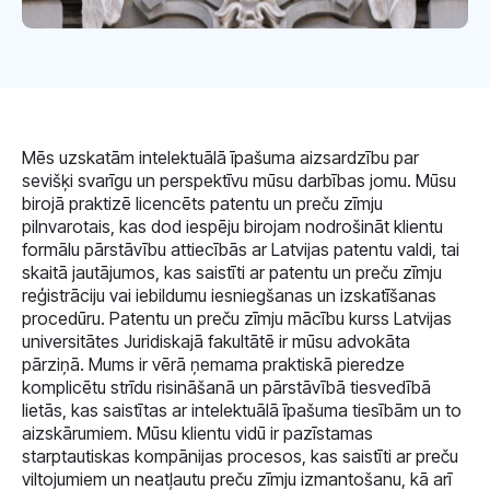
Mēs uzskatām intelektuālā īpašuma aizsardzību par
sevišķi svarīgu un perspektīvu mūsu darbības jomu. Mūsu
birojā praktizē licencēts patentu un preču zīmju
pilnvarotais, kas dod iespēju birojam nodrošināt klientu
formālu pārstāvību attiecībās ar Latvijas patentu valdi, tai
skaitā jautājumos, kas saistīti ar patentu un preču zīmju
reģistrāciju vai iebildumu iesniegšanas un izskatīšanas
procedūru. Patentu un preču zīmju mācību kurss Latvijas
universitātes Juridiskajā fakultātē ir mūsu advokāta
pārziņā. Mums ir vērā ņemama praktiskā pieredze
komplicētu strīdu risināšanā un pārstāvībā tiesvedībā
lietās, kas saistītas ar intelektuālā īpašuma tiesībām un to
aizskārumiem. Mūsu klientu vidū ir pazīstamas
starptautiskas kompānijas procesos, kas saistīti ar preču
viltojumiem un neatļautu preču zīmju izmantošanu, kā arī